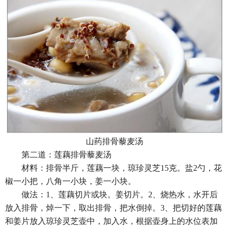
山药排骨藜麦汤
第二道：莲藕排骨藜麦汤
材料：排骨半斤，莲藕一块，琼珍灵芝15克。盐2勺，花
椒一小把，八角一小块，姜一小块。
做法：1、莲藕切片或块。姜切片。2、烧热水，水开后
放入排骨，焯一下，取出排骨，把水倒掉。3、把切好的莲藕
和姜片放入琼珍灵芝壶中，加入水，根据壶身上的水位表加