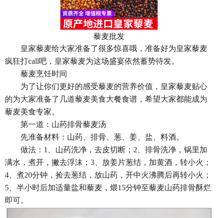
藜麦批发
皇家藜麦给大家准备了很多惊喜哦，准备好为皇家藜麦
疯狂打call吧，皇家藜麦为这场盛宴依然蓄势待发。
藜麦烹饪时间
为了让你们更好的感受藜麦的营养价值，皇家藜麦贴心
的为大家准备了几道藜麦美食大餐食谱，希望大家都能成为
藜麦美食专家。
第一道：山药排骨藜麦汤
先准备材料：山药、排骨、葱、姜、盐、料酒。
做法：1、山药洗净，去皮切断；2、排骨洗净，锅里加
满水，煮开，撇去浮沫；3、放姜片葱结，加黄酒，转小火；
4、煮20分钟，捡去葱结，放山药，开中火沸腾后再转小火；
5、半小时后加适量盐和藜麦，煨15分钟至藜麦山药排骨酥烂
即可。