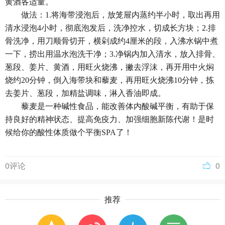
黄酒各适量。
做法：1.将海带浸泡后，放笼屉内蒸约半小时，取出再用
清水浸泡4小时，彻底泡发后，洗净控水，切成长方块；2.排
骨洗净，用刀顺骨切开，横剁成约4厘米的段，入沸水锅中煮
一下，捞出用温水泡洗干净；3.净锅内加入清水，放入排骨、
葱段、姜片、黄酒，用旺火烧沸，撇去浮沫，再开用中火焖
烧约20分钟，倒入海带块和藜麦，再用旺火烧沸10分钟，拣
去姜片、葱段，加精盐调味，淋入香油即成。
藜麦
是一种碱性食品，能改善体内酸碱平衡，有助于保
持良好的精神状态、提高免疫力、加强细胞新陈代谢！是时
候给你的酸性体质做个平衡SPA了！
0评论
0
推荐