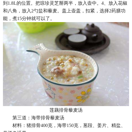
到1.8L的位置。把琼珍灵芝掰两半，放入壶中。4、放入花椒
和八角，放入2勺盐和藜麦。盖上壶盖，扣紧，选择2药膳功
能，煮15分钟就可以了。
莲藕排骨藜麦汤
第三道：海带排骨藜麦汤
材料：猪排骨400克，海带150克，葱段、姜片、精盐、