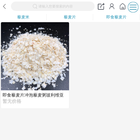
请输入您要搜索的内容
藜麦米
藜麦片
即食藜麦片
即食藜麦片冲泡藜麦粥玻利维亚
进口皇家藜麦白藜麦片宝宝辅食
暂无价格
东莞