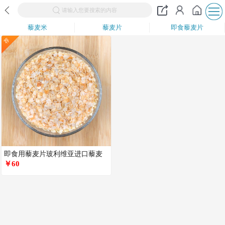
请输入您要搜索的内容
藜麦米
藜麦片
即食藜麦片
荐
即食用藜麦片玻利维亚进口藜麦
片白藜麦片低温烘焙皇家藜麦片
￥60
代餐