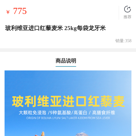
775
￥
推荐
玻利维亚进口红藜麦米 25kg每袋龙牙米
销量:358
商品说明