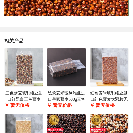
相关产品
三色藜麦玻利维亚进
黑藜麦米玻利维亚进
红藜麦米玻利维亚进
口红黑白三色藜麦
口皇家藜麦500g真空
口红色藜麦大颗粒无
￥
暂无价格
￥
暂无价格
￥
暂无价格
1:1:1搭配500g真空袋
包装OEM贴牌代工代
皂苷500g真空包装可
装OEM贴牌代工分装
包装进口资质齐全现
OEM贴牌代工代包装
进口资质齐全现货批
货批发微商供货
进口资质齐全现货批
发微商供货
发