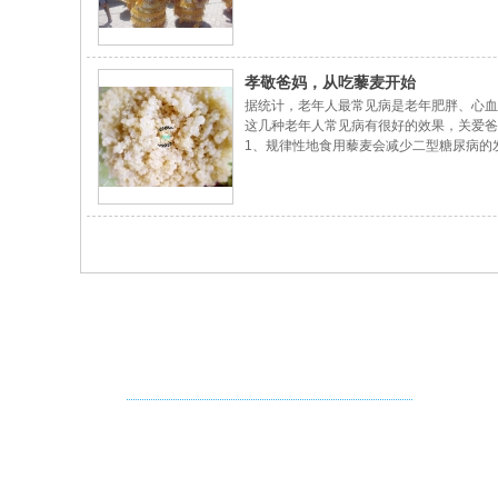
个地区；2015年4月的，我们受玻利维亚
家藜麦产区参观收割藜麦。
孝敬爸妈，从吃藜麦开始
据统计，老年人最常见病是老年肥胖、心血
这几种老年人常见病有很好的效果，关爱爸
1、规律性地食用藜麦会减少二型糖尿病的
说，藜麦依然是最佳选择，藜麦含优质的高
缓慢，可以保障餐后血糖水平不会升高太多
准值是40），是大米的1/2，几乎所有谷
东莞市大洋国际食品有限公司
地址：广东省东莞市石排镇石排工业大道2号1号楼80
电话：0769-85562256