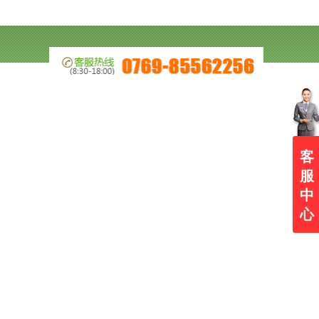
客
服
中
心