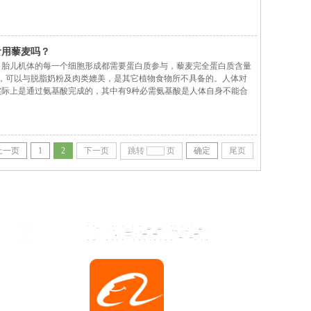
食用藜麦吗？
，胎儿机体的每一个细胞形成都需要蛋白质参与，藜麦完全蛋白质含量
2%，可以与脱脂奶粉及肉类媲美，是其它植物食物所不具备的。人体对
实际上是通过氨基酸完成的，其中有9种必需氨基酸是人体自身不能合
不能满足人体需要，必须从食物中摄取的氨基酸。藜麦全部含有这9种
比例均衡适宜吸收，尤其富含其他谷物中缺乏的赖氨酸。
上一页
1
2
下一页
跳转
页
确定
尾页