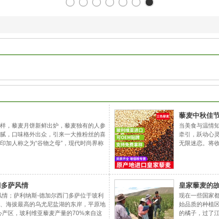
藜麦中秋佳
样，藜麦月饼新鲜出炉，藜麦独有的人参
当美食与温情知
腻，口味格外出众，引来一大推粉丝的喜
牵引，跃动心
印加人称之为“谷物之母”，现代时尚界称
无限迷恋。将
的远古“营养黄金、超级谷物、未来食
从一只神鸟从
病、高血压、高血脂三高患者的最佳食
唤作藜麦的精
！不会造成孕期糖尿病、儿童也不会因过
就了空前绝后
对食品安全、健康、
坛之上，去祭
门多萨风情
皇家藜麦的
萨风情；萨利纳斯-德加尔西门多萨位于玻利
现在一些国家都
、海拔最高的乌尤尼盐湖的东岸，平原地
始品质的种植
心产区，玻利维亚藜麦产量的70%来自这
的橘子，过了