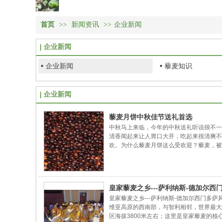
首页
>>
新闻资讯
>>
企业新闻
企业新闻
企业新闻
藜麦知识
企业新闻
藜麦月饼中秋佳节送礼首选
中秋马上来临，今年的中秋送礼听说很不一
清香闻起来让人胃口大开，吃起来很清爽不
欢。为什么藜麦月饼这么受欢迎？藜麦，被
之为“素食之王”，国际营养学家称之为丢失
品”。藜麦中富含多种矿物质元素，是糖尿
物。孕期妈妈、成长期的儿童均可放心食用
多食用糖份带来的口腔问题。藜麦符合人类
皇家藜麦之乡---萨利纳斯-德加尔西
皇家藜麦之乡---萨利纳斯-德加尔西门多
维亚高原的西南部，与智利相邻，世界最大
区海拔3800米左右；这里是皇家藜麦的核