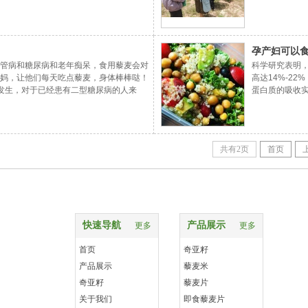
农业部负责指导藜麦生产的官员邀请，去皇
孕产妇可以
管病和糖尿病和老年痴呆，食用藜麦会对
科学研究表明
妈，让他们每天吃点藜麦，身体棒棒哒！
高达14%-2
发生，对于已经患有二型糖尿病的人来
蛋白质的吸收
纤维碳水化合物，高纤维碳水化合物消化
成或合成速度
，藜麦的升糖指数仅仅35（低升糖食物标
必须氨基酸，
物里最低的；
共有2页
首页
快速导航
产品展示
更多
更多
首页
奇亚籽
产品展示
藜麦米
1室
奇亚籽
藜麦片
关于我们
即食藜麦片