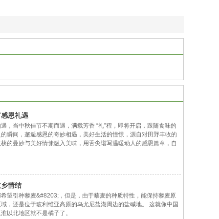
节感恩礼遇
遇，当中秋佳节不期而遇，满载芳香 “礼”程，即将开启，跟随食味的
灵的瞬间，邂逅感恩的奇妙相遇，美好生活的憧憬，源自对田野丰收的
收获的曼妙与美好情愫融入美味，用舌尖谱写温暖动人的感恩篇章，自
天而降，连绵的安第斯山，便接受了太阳神感恩的馈赠。于是，你这被
灵，便点燃了一方人生命的火炬，你供养了印加人的身躯与魂魄，你铸
的那个黄金帝国，于是，你这印加人的粮食之母，便被捧到了神圣的祭
奠太阳神，那无上的恩典。每个春天，帝王都用
故乡情结
希望引种藜麦&#8203;，但是，由于藜麦的种质特性，能保持藜麦原
区域，还是位于玻利维亚高原的乌尤尼盐湖周边的盐碱地。 这就像中国
江淮以北地区就不是橘子了。