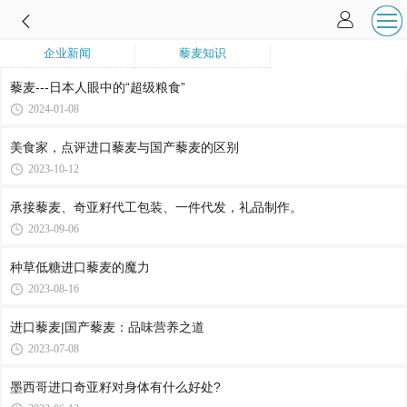
企业新闻
藜麦知识
藜麦---日本人眼中的“超级粮食”
2024-01-08
美食家，点评进口藜麦与国产藜麦的区别
2023-10-12
承接藜麦、奇亚籽代工包装、一件代发，礼品制作。
2023-09-06
​种草低糖进口藜麦的魔力
2023-08-16
进口藜麦|国产藜麦：品味营养之道
2023-07-08
墨西哥进口奇亚籽对身体有什么好处?