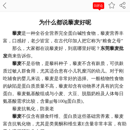
0评论
为什么都说藜麦好呢
藜麦
是一种全谷全营养完全蛋白碱性食物，藜麦营养丰
富，口感好，老少皆宜，在古代印加人把它称为“粮食之母”
那么，大家都在说藜麦好，到底哪里好呢？
东莞藜麦批
发
商来告诉你。
藜麦
不是谷物，是藜科种子，藜麦不含有麸质，可供麸
质过敏人群食用，尤其适合患有小儿乳糜泻的幼儿。对于刚
吃辅食的婴儿来说，藜麦是非常好的选择。一般植物性食物
的缺陷是蛋白质质量不高，藜麦却含有动物界才具有的完全
蛋白。藜麦氨基酸组成与小麦、大豆、脱脂奶粉及人体每日
氨基酸需求比较，含量g(每100g蛋白质)。
藜麦抗氧化，防衰老
藜麦
不仅含有膳食纤维、蛋白质这些基础营养素，藜麦
富含抗氧化物，尤其是类黄酮和维生素E含量非常丰富，有助